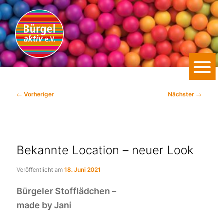
WIR SIND FÜR SIE DA.
Zum
primären
Inhalt
springen
Bürgel aktiv e.V.
Beitragsnavigation
←
Vorheriger
Nächster
→
Bekannte Location – neuer Look
Veröffentlicht am
18. Juni 2021
Bürgeler Stofflädchen –
made by Jani