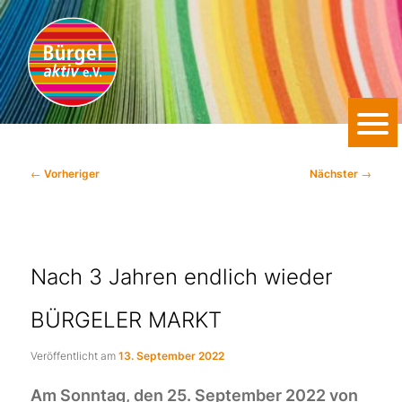
WIR SIND FÜR SIE DA.
Zum
primären
Inhalt
springen
Bürgel aktiv e.V.
Beitragsnavigation
←
Vorheriger
Nächster
→
Nach 3 Jahren endlich wieder
BÜRGELER MARKT
Veröffentlicht am
13. September 2022
Am Sonntag, den 25. September 2022 von