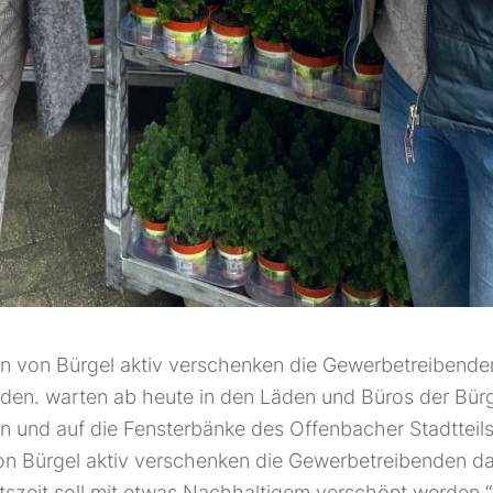
on von Bürgel aktiv verschenken die Gewerbetreibende
den. warten ab heute in den Läden und Büros der Bürg
n und auf die Fensterbänke des Offenbacher Stadtteils
on Bürgel aktiv verschenken die Gewerbetreibenden 
tszeit soll mit etwas Nachhaltigem verschönt werden “